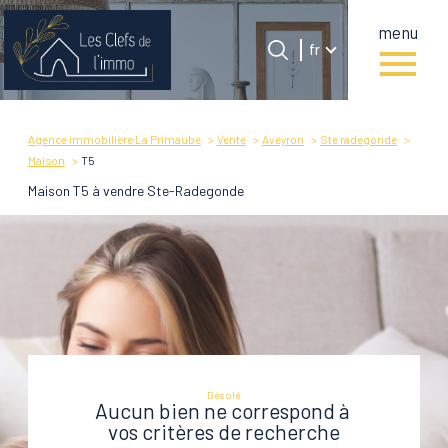
menu
Langue
Langue
fr
0
Accueil
fr
Agence immobilière La Primaube
Vente
Aveyron
Ste radegonde
Maison
T5
Maison T5 à vendre Ste-Radegonde
Désolé
Aucun bien ne correspond à
vos critères de recherche