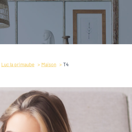
Luc la primaube
Maison
T4