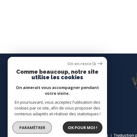
On en reste là
Comme beaucoup, notre site
Se connecter
utilise les cookies
On aimerait vous accompagner pendant
espace propriétaire
votre visite.
En poursuivant, vous acceptez l'utilisation des
cookies par ce site, afin de vous proposer des
contenus adaptés et réaliser des statistiques !
PARAMÉTRER
OK POUR MOI !
© 2022
Tous droits réservés
Traduction 