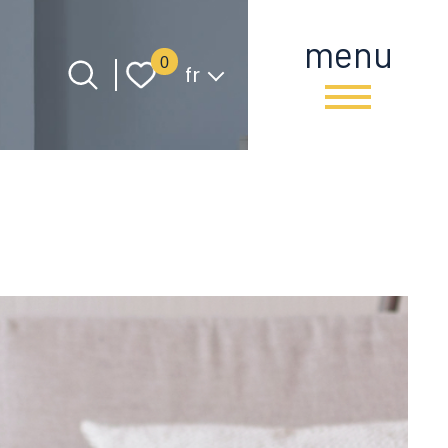
menu
Langue
0
fr