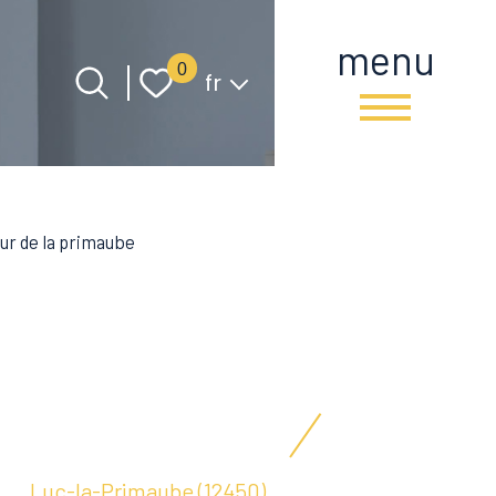
menu
Langue
0
fr
ur de la primaube
Luc-la-Primaube (12450)