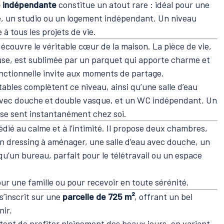
e indépendante
constitue un atout rare : idéal pour une
le, un studio ou un logement indépendant. Un niveau
 à tous les projets de vie.
découvre le véritable cœur de la maison. La pièce de vie,
se, est sublimée par un parquet qui apporte charme et
onctionnelle invite aux moments de partage.
bles complètent ce niveau, ainsi qu’une salle d’eau
vec douche et double vasque, et un WC indépendant. Un
n se sent instantanément chez soi.
édié au calme et à l’intimité. Il propose deux chambres,
 dressing à aménager, une salle d’eau avec douche, un
u’un bureau, parfait pour le télétravail ou un espace
ur une famille ou pour recevoir en toute sérénité.
 s’inscrit sur une
parcelle de 725 m²
, offrant un bel
nir.
ent de profiter pleinement des beaux jours, en variant