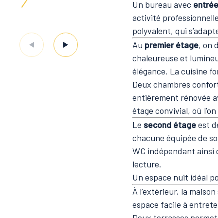
Un bureau avec
entré
activité professionnel
polyvalent, qui s’adapte
Au
premier étage
, on 
chaleureuse et lumineu
élégance. La cuisine f
Deux chambres conforta
entièrement rénovée a
étage convivial, où l’o
Le
second étage
est d
chacune équipée de son
WC indépendant ainsi q
lecture.
Un espace nuit idéal po
À l’extérieur, la maison
espace facile à entrete
Deux terrasses permett