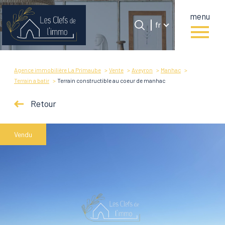
menu
Langue
Langue
fr
0
Accueil
fr
Agence immobilière La Primaube
Vente
Aveyron
Manhac
Terrain a batir
Terrain constructible au coeur de manhac
Retour
Vendu