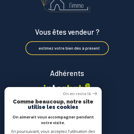
Vous êtes vendeur ?
estimez votre bien dès à présent
Adhérents
On en reste là
Comme beaucoup, notre site
utilise les cookies
On aimerait vous accompagner pendant
votre visite.
© 2022
Tous droits réservés
En poursuivant, vous acceptez l'utilisation des