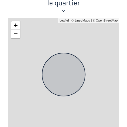
le quartier
Leaflet
|
©
Maps
|
© OpenStreetMap
Jawg
+
−