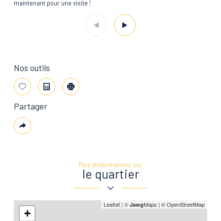
maintenant pour une visite !
Nos outils
Sélectionner
Calculatrice
Imprimer
Partager
Plus
de
partage
Plus d'informations sur
le quartier
Leaflet
|
©
Maps
|
© OpenStreetMap
Jawg
+