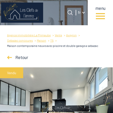
menu
Langue
Langue
fr
0
Accueil
fr
Agence immobilière La Primaube
Vente
Aveyron
Sebazac concoures
Maison
T5
Maison contemporaine neuve avec piscine et double garage a sebazac
Retour
Vendu