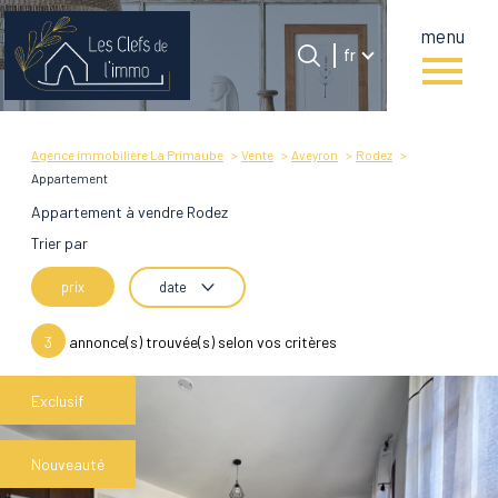
menu
Langue
Langue
fr
0
Accueil
fr
Agence immobilière La Primaube
Vente
Aveyron
Rodez
Appartement
Appartement à vendre Rodez
Trier par
prix
date
3
annonce(s) trouvée(s) selon vos critères
Exclusif
Nouveauté