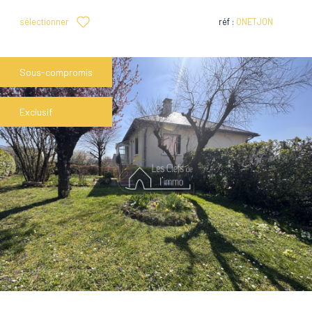
sélectionner
réf :
ONETJON
Sous-compromis
Exclusif