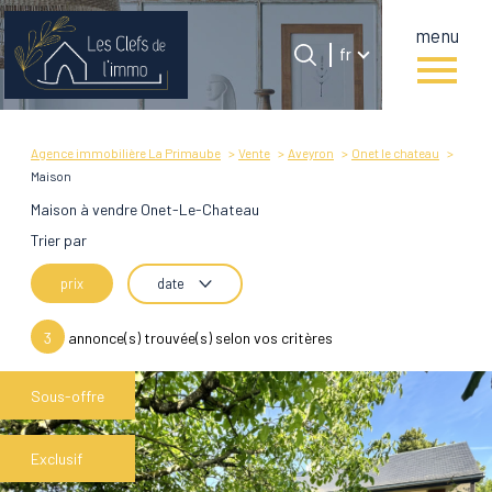
menu
Langue
Langue
fr
0
Accueil
fr
Agence immobilière La Primaube
Vente
Aveyron
Onet le chateau
Maison
Maison à vendre Onet-Le-Chateau
Trier par
prix
date
3
annonce(s) trouvée(s) selon vos critères
Sous-offre
Exclusif