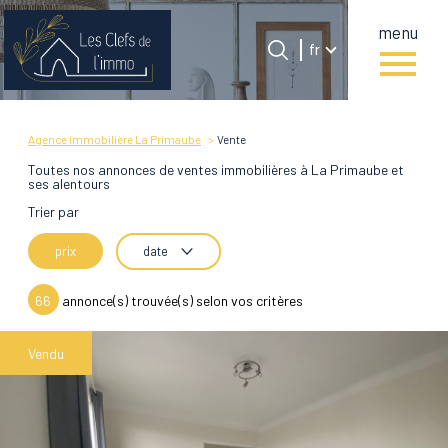
menu
Langue
Langue
fr
0
Accueil
fr
Agence immobilière La Primaube
Vente
Toutes nos annonces de ventes immobilières à La Primaube et
ses alentours
Trier par
prix
date
66
annonce(s) trouvée(s) selon vos critères
Vendu