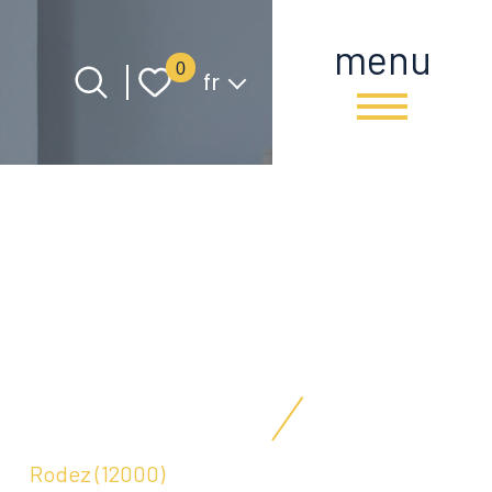
menu
Langue
0
fr
e
Rodez (12000)