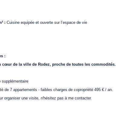
² :
Cuisine equipée et ouverte
sur l’espace de vie
s :
n cœur de la ville de Rodez, proche de toutes les commodités.
 supplémentaire
été de
7
appartements - faibles charges de copropriété 495 € / an.
ur organiser une visite, n'hésitez pas à me contacter.