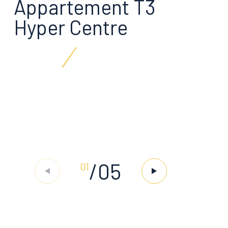
Appartement T3
Hyper Centre
/
05
01