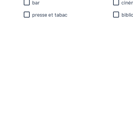
bar
ciné
presse et tabac
bibl