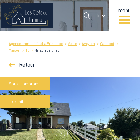
menu
Langue
Langue
fr
0
Accueil
fr
Agence immobilière La Primaube
Vente
Aveyron
Calmont
Maison
T5
Maison ceignac
Retour
Sous-compromis
Exclusif