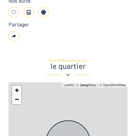
Nos outils
Sélectionner
Calculatrice
Imprimer
Partager
Plus
de
partage
Plus d'informations sur
le quartier
Leaflet
|
©
Maps
|
© OpenStreetMap
Jawg
+
−