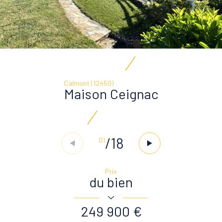
Calmont (12450)
Maison Ceignac
/
18
01
Prix
du bien
249 900 €