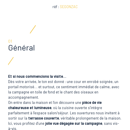
réf :
SEGONZAC
01
Général
Et si nous commencions la visite…
Dès votre arrivée, le ton est donné : une cour en enrobé soignée, un
portail motorisé… et surtout, ce sentiment immédiat de calme, avec
la campagne en toile de fond et le chant des oiseaux en
accompagnement.
On entre dans la maison et l’on découvre une
pièce de vie
chaleureuse et lumineuse
, où la cuisine ouverte s’intègre
parfaitement à l’espace salon/séjour. Les ouvertures nous invitent à
sortir sur la
terrasse couverte
, véritable prolongement de la maison.
Ici, vous profitez d’une
jolie vue dégagée sur la campagne
, sans vis-
à-vis.