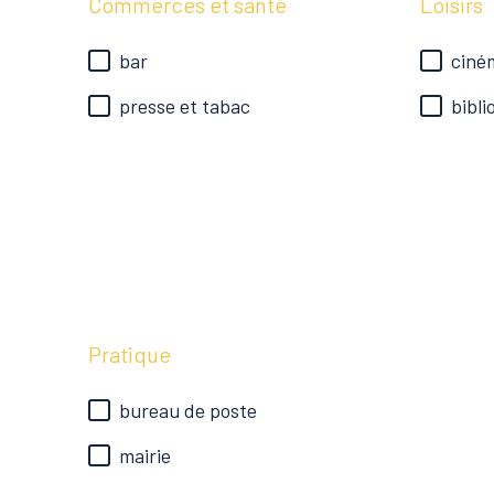
Commerces et santé
Loisirs
bar
ciné
presse et tabac
bibl
Pratique
bureau de poste
mairie