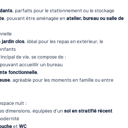
dants
, parfaits pour le stationnement ou le stockage
te
, pouvant être aménagée en
atelier, bureau ou salle de
nnelle
n
jardin clos
, idéal pour les repas en extérieur, le
’enfants
rincipal de vie, se compose de :
pouvant accueillir un bureau
nte fonctionnelle
,
neuse
, agréable pour les moments en famille ou entre
espace nuit :
es dimensions, équipées d’un
sol en stratifié récent
modernité
ouche
et
WC