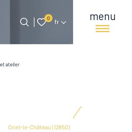
menu
Langue
0
fr
et atelier
Onet-le-Château (12850)