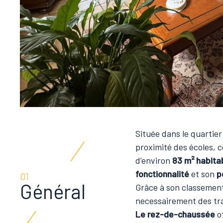
Située dans le quartie
proximité des écoles, 
d’environ
83 m² habita
fonctionnalité
et son
p
01
Général
Grâce à son classement
necessairement des tr
Le rez-de-chaussée
o