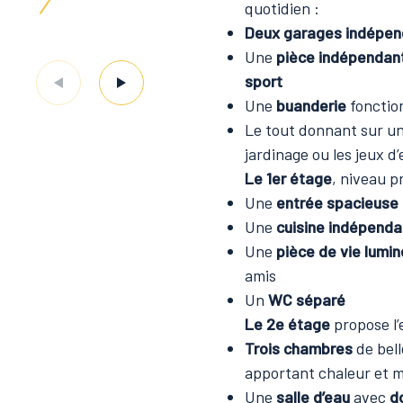
quotidien :
Deux garages indépen
Une
pièce indépendan
sport
Une
buanderie
fonctio
Le tout donnant sur u
jardinage ou les jeux d
Le 1er étage
, niveau p
Une
entrée spacieuse
Une
cuisine indépenda
Une
pièce de vie lumi
amis
Un
WC séparé
Le 2e étage
propose l’
Trois chambres
de bell
apportant chaleur et 
Une
salle d’eau
avec
d