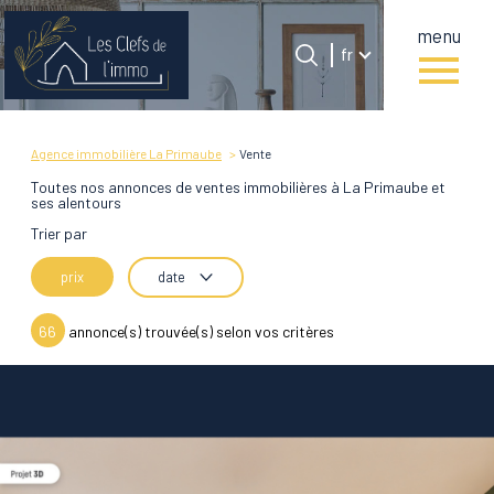
menu
Langue
Langue
fr
0
Accueil
fr
Agence immobilière La Primaube
Vente
Toutes nos annonces de ventes immobilières à La Primaube et
ses alentours
Trier par
prix
date
66
annonce(s) trouvée(s) selon vos critères