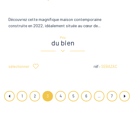
Découvrez cette magnifique maison contemporaine
construite en 2022, idéalement située au cœur de...
Prix
du bien
sélectionner
réf :
SEBAZAC
1
2
3
4
5
6
...
7